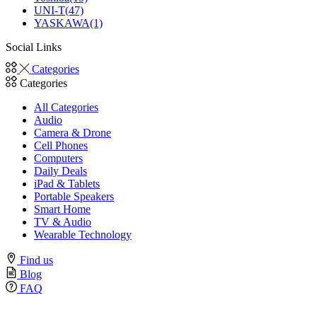
UNI-T
(47)
YASKAWA
(1)
Social Links
Facebook
Twitter
Instagram
Linkedin
Youtube
Categories
Categories
All Categories
Audio
Camera & Drone
Cell Phones
Computers
Daily Deals
iPad & Tablets
Portable Speakers
Smart Home
TV & Audio
Wearable Technology
Find us
Blog
FAQ