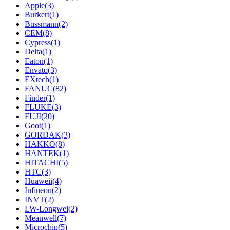
Apple
(3)
Burkert
(1)
Bussmann
(2)
CEM
(8)
Cypress
(1)
Delta
(1)
Eaton
(1)
Envato
(3)
EXtech
(1)
FANUC
(82)
Finder
(1)
FLUKE
(3)
FUJI
(20)
Goot
(1)
GORDAK
(3)
HAKKO
(8)
HANTEK
(1)
HITACHI
(5)
HTC
(3)
Huaweii
(4)
Infineon
(2)
INVT
(2)
LW-Longwei
(2)
Meanwell
(7)
Microchip
(5)