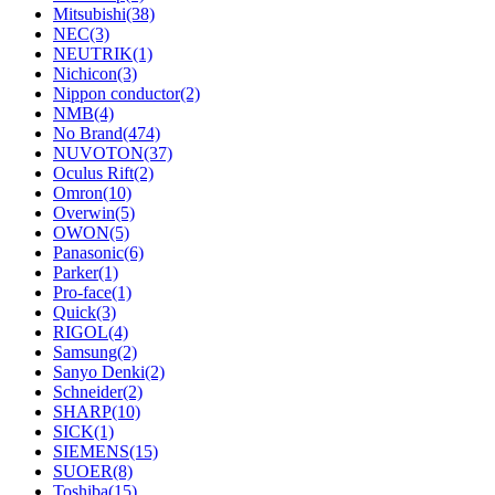
Mitsubishi
(38)
NEC
(3)
NEUTRIK
(1)
Nichicon
(3)
Nippon conductor
(2)
NMB
(4)
No Brand
(474)
NUVOTON
(37)
Oculus Rift
(2)
Omron
(10)
Overwin
(5)
OWON
(5)
Panasonic
(6)
Parker
(1)
Pro-face
(1)
Quick
(3)
RIGOL
(4)
Samsung
(2)
Sanyo Denki
(2)
Schneider
(2)
SHARP
(10)
SICK
(1)
SIEMENS
(15)
SUOER
(8)
Toshiba
(15)