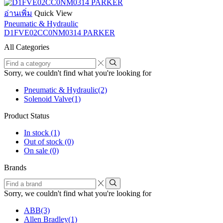
อ่านเพิ่ม
Quick View
Pneumatic & Hydraulic
D1FVE02CC0NM0314 PARKER
All Categories
Find
a
Sorry, we couldn't find what you're looking for
category
Pneumatic & Hydraulic
(2)
Solenoid Valve
(1)
Product Status
In stock
(1)
Out of stock
(0)
On sale
(0)
Brands
Find
a
Sorry, we couldn't find what you're looking for
brand
ABB
(3)
Allen Bradley
(1)