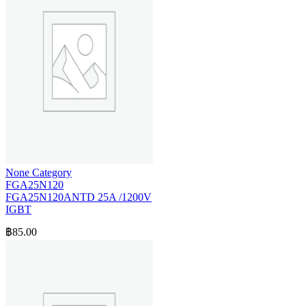
None Category
FGA25N120
FGA25N120ANTD 25A /1200V
IGBT
฿
85.00