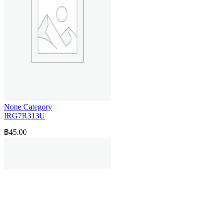
None Category
IRG7R313U
฿
45.00