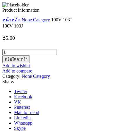
Product Information
หน้าหลัก
None Category
100V 103J
100V 103J
฿
5.00
จำนวน
100V
หยิบใส่ตะกร้า
103J
Add to wishlist
ชิ้น
Add to compare
Category:
None Category
Share:
Twitter
Facebook
VK
Pinterest
Mail to friend
Linkedin
Whatsapp
Skype