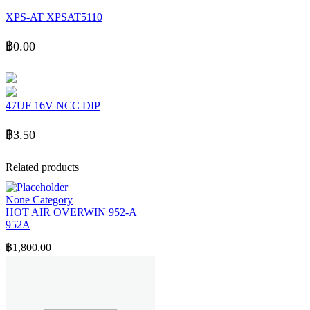
XPS-AT XPSAT5110
฿
0.00
47UF 16V NCC DIP
฿
3.50
Related products
None Category
HOT AIR OVERWIN 952-A
952A
฿
1,800.00