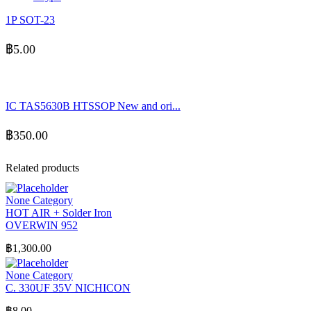
1P SOT-23
฿
5.00
IC TAS5630B HTSSOP New and ori...
฿
350.00
Related products
None Category
HOT AIR + Solder Iron
OVERWIN 952
฿
1,300.00
None Category
C. 330UF 35V NICHICON
฿
8.00