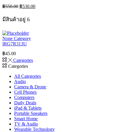
Original
Current
฿
550.00
฿
530.00
price
price
was:
is:
มีสินค้าอยู่ 6
฿550.00.
฿530.00.
None Category
IRG7R313U
฿
45.00
Categories
Categories
All Categories
Audio
Camera & Drone
Cell Phones
Computers
Daily Deals
iPad & Tablets
Portable Speakers
Smart Home
TV & Audio
Wearable Technology