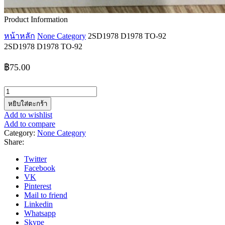
Product Information
หน้าหลัก
None Category
2SD1978 D1978 TO-92
2SD1978 D1978 TO-92
฿
75.00
จำนวน
2SD1978
หยิบใส่ตะกร้า
D1978
Add to wishlist
TO-
Add to compare
92
Category:
None Category
ชิ้น
Share:
Twitter
Facebook
VK
Pinterest
Mail to friend
Linkedin
Whatsapp
Skype