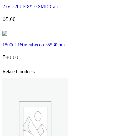
25V 220UF 8*10 SMD Capa
฿
5.00
1800uf 160v rubycon 35*30mm
฿
40.00
Related products