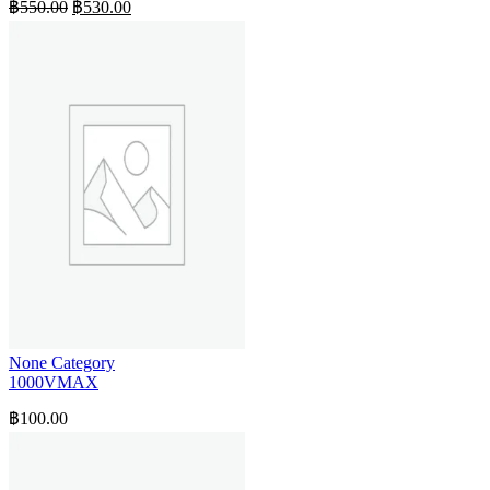
Original
Current
฿
550.00
฿
530.00
price
price
was:
is:
฿550.00.
฿530.00.
None Category
1000VMAX
฿
100.00