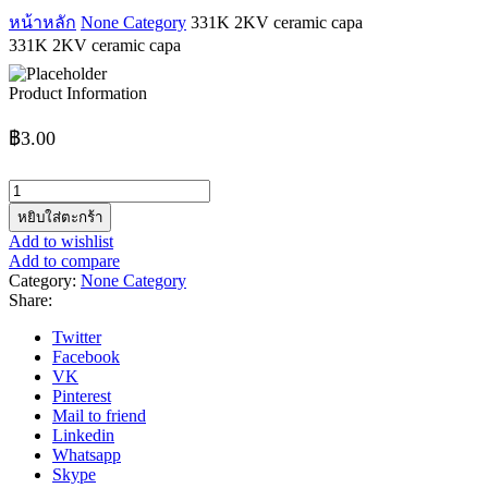
หน้าหลัก
None Category
331K 2KV ceramic capa
331K 2KV ceramic capa
Product Information
฿
3.00
จำนวน
331K
หยิบใส่ตะกร้า
2KV
Add to wishlist
ceramic
Add to compare
capa
Category:
None Category
ชิ้น
Share:
Twitter
Facebook
VK
Pinterest
Mail to friend
Linkedin
Whatsapp
Skype