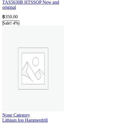
TAS5630B HTSSOP New and
original
฿
350.00
Sale! 4%
None Category
Lithium Ion Hammerdrill