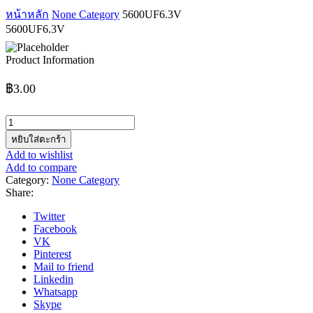
หน้าหลัก
None Category
5600UF6.3V
5600UF6.3V
Product Information
฿
3.00
จำนวน
5600UF6.3V
หยิบใส่ตะกร้า
ชิ้น
Add to wishlist
Add to compare
Category:
None Category
Share:
Twitter
Facebook
VK
Pinterest
Mail to friend
Linkedin
Whatsapp
Skype