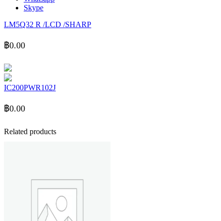
Skype
LM5Q32 R /LCD /SHARP
฿
0.00
IC200PWR102J
฿
0.00
Related products