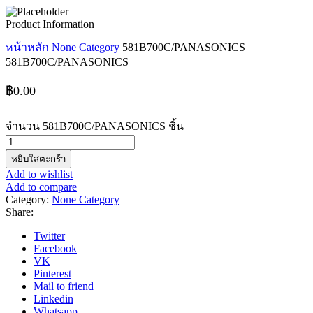
Product Information
หน้าหลัก
None Category
581B700C/PANASONICS
581B700C/PANASONICS
฿
0.00
จำนวน 581B700C/PANASONICS ชิ้น
หยิบใส่ตะกร้า
Add to wishlist
Add to compare
Category:
None Category
Share:
Twitter
Facebook
VK
Pinterest
Mail to friend
Linkedin
Whatsapp