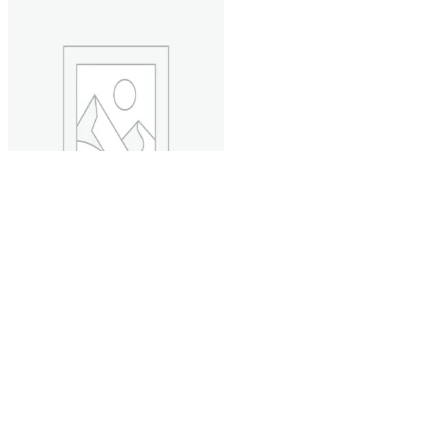
หยิบใส่ตะกร้า
Quick View
None Category
Mitsubishi A6BAT ER17330V
3.6V 2000mAh
฿
0.00
สั่งจองสินค้าได้