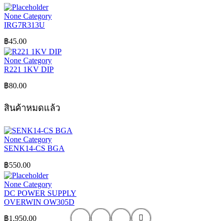
None Category
IRG7R313U
฿
45.00
None Category
R221 1KV DIP
฿
80.00
สินค้าหมดแล้ว
None Category
SENK14-CS BGA
฿
550.00
None Category
DC POWER SUPPLY
OVERWIN OW305D
฿
1,950.00