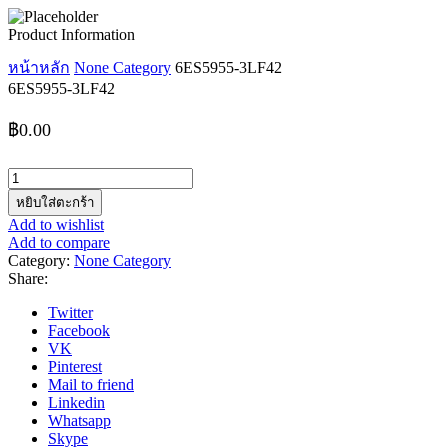
Product Information
หน้าหลัก
None Category
6ES5955-3LF42
6ES5955-3LF42
฿
0.00
จำนวน
6ES5955-
หยิบใส่ตะกร้า
3LF42
Add to wishlist
ชิ้น
Add to compare
Category:
None Category
Share:
Twitter
Facebook
VK
Pinterest
Mail to friend
Linkedin
Whatsapp
Skype