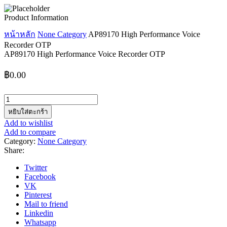
Product Information
หน้าหลัก
None Category
AP89170 High Performance Voice
Recorder OTP
AP89170 High Performance Voice Recorder OTP
฿
0.00
จำนวน
AP89170
หยิบใส่ตะกร้า
High
Add to wishlist
Performance
Add to compare
Voice
Category:
None Category
Recorder
Share:
OTP
ชิ้น
Twitter
Facebook
VK
Pinterest
Mail to friend
Linkedin
Whatsapp