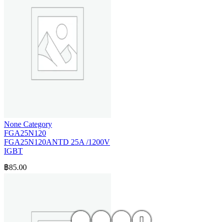
None Category
FGA25N120
FGA25N120ANTD 25A /1200V
IGBT
฿
85.00