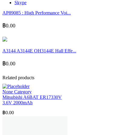
Skype
AP89085 : High Performance Voi...
฿
0.00
A3144 A3144E OH3144E Hall Effe...
฿
0.00
Related products
None Category
Mitsubishi A6BAT ER17330V
3.6V 2000mAh
฿
0.00