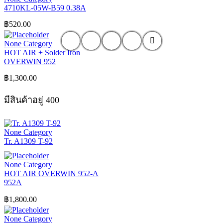
4710KL-05W-B59 0.38A
฿
520.00
None Category
HOT AIR + Solder Iron
OVERWIN 952
฿
1,300.00
มีสินค้าอยู่ 400
None Category
Tr. A1309 T-92
None Category
HOT AIR OVERWIN 952-A
952A
฿
1,800.00
None Category