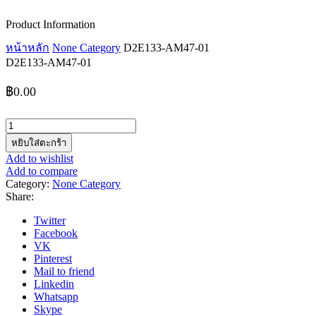
Product Information
หน้าหลัก
None Category
D2E133-AM47-01
D2E133-AM47-01
฿
0.00
จำนวน
D2E133-
หยิบใส่ตะกร้า
AM47-
Add to wishlist
01
Add to compare
ชิ้น
Category:
None Category
Share:
Twitter
Facebook
VK
Pinterest
Mail to friend
Linkedin
Whatsapp
Skype