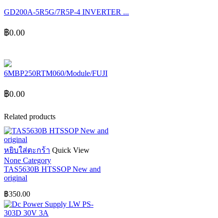
GD200A-5R5G/7R5P-4 INVERTER ...
฿
0.00
6MBP250RTM060/Module/FUJI
฿
0.00
Related products
หยิบใส่ตะกร้า
Quick View
None Category
TAS5630B HTSSOP New and
original
฿
350.00