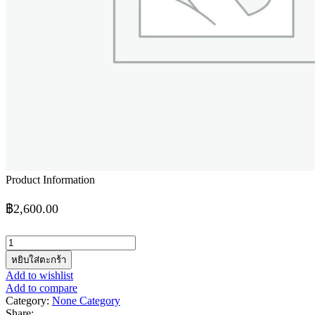
Product Information
฿
2,600.00
จำนวน
Dc
หยิบใส่ตะกร้า
power
Add to wishlist
supply
Add to compare
DPS-
Category:
None Category
305BM
Share: