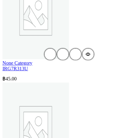
None Category
IRG7R313U
฿
45.00