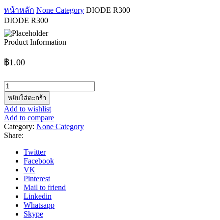
หน้าหลัก
None Category
DIODE R300
DIODE R300
Product Information
฿
1.00
จำนวน
DIODE
หยิบใส่ตะกร้า
R300
Add to wishlist
ชิ้น
Add to compare
Category:
None Category
Share:
Twitter
Facebook
VK
Pinterest
Mail to friend
Linkedin
Whatsapp
Skype