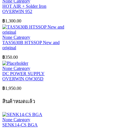
None Category
HOT AIR + Solder Iron
OVERWIN 952
฿
1,300.00
None Category
TAS5630B HTSSOP New and
original
฿
350.00
None Category
DC POWER SUPPLY
OVERWIN OW305D
฿
1,950.00
สินค้าหมดแล้ว
None Category
SENK14-CS BGA