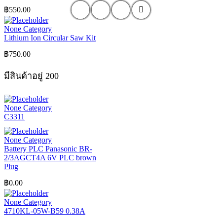
฿
550.00
None Category
Lithium Ion Circular Saw Kit
฿
750.00
มีสินค้าอยู่ 200
None Category
C3311
None Category
Battery PLC Panasonic BR-
2/3AGCT4A 6V PLC brown
Plug
฿
0.00
None Category
4710KL-05W-B59 0.38A