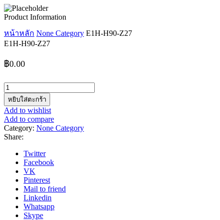
Product Information
หน้าหลัก
None Category
E1H-H90-Z27
E1H-H90-Z27
฿
0.00
จำนวน
E1H-
หยิบใส่ตะกร้า
H90-
Add to wishlist
Z27
Add to compare
ชิ้น
Category:
None Category
Share:
Twitter
Facebook
VK
Pinterest
Mail to friend
Linkedin
Whatsapp
Skype