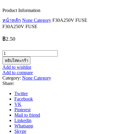
Product Information
หน้าหลัก
None Category
F30A250V FUSE
F30A250V FUSE
฿
2.50
จำนวน
F30A250V
หยิบใส่ตะกร้า
FUSE
Add to wishlist
ชิ้น
Add to compare
Category:
None Category
Share:
Twitter
Facebook
VK
Pinterest
Mail to friend
Linkedin
Whatsapp
Skype