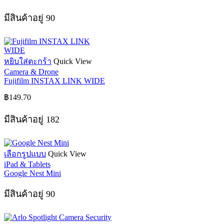
The
options
มีสินค้าอยู่ 90
may
be
chosen
on
the
หยิบใส่ตะกร้า
Quick View
product
Camera & Drone
page
Fujifilm INSTAX LINK WIDE
฿
149.70
มีสินค้าอยู่ 182
This
เลือกรูปแบบ
Quick View
product
iPad & Tablets
has
Google Nest Mini
multiple
variants.
มีสินค้าอยู่ 90
The
options
may
be