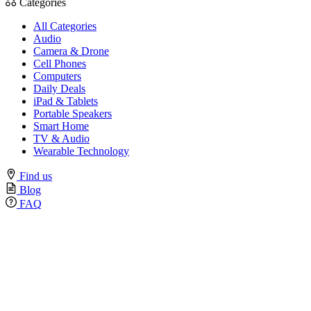
Categories
options
may
All Categories
be
Audio
chosen
Camera & Drone
on
Cell Phones
the
Computers
product
Daily Deals
page
iPad & Tablets
Portable Speakers
Smart Home
TV & Audio
Wearable Technology
Find us
Blog
FAQ