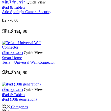
หยิบใส่ตะกร้า
Quick View
chosen
iPad & Tablets
on
Arlo Spotlight Camera Security
the
product
฿
2,770.00
page
มีสินค้าอยู่ 98
This
เลือกรูปแบบ
Quick View
product
Smart Home
has
Tesla – Universal Wall Connector
multiple
variants.
มีสินค้าอยู่ 90
The
options
may
be
This
เลือกรูปแบบ
Quick View
chosen
product
iPad & Tablets
on
has
iPad (10th generation)
the
multiple
product
variants.
Categories
page
The