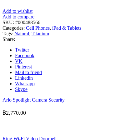
Add to wishlist
Add to compare
SKU:
#000488566
Categories:
Cell Phones
,
iPad & Tablets
Tags:
Natural
,
Titanium
Share:
Twitter
Facebook
VK
Pinterest
Mail to friend
Linkedin
Whatsapp
Skype
Arlo Spotlight Camera Security
฿
2,770.00
Ring Wi-Fi Video Doorbell