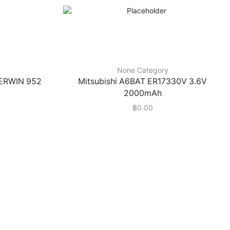
None Category
VERWIN 952
Mitsubishi A6BAT ER17330V 3.6V
2000mAh
฿
0.00