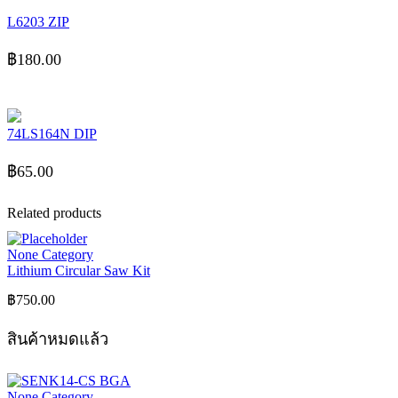
L6203 ZIP
฿
180.00
74LS164N DIP
฿
65.00
Related products
None Category
Lithium Circular Saw Kit
฿
750.00
สินค้าหมดแล้ว
None Category