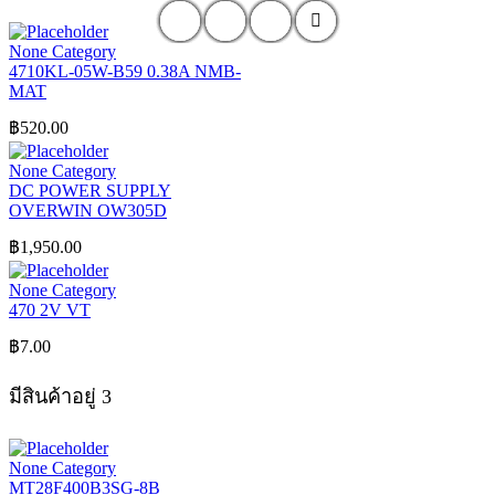
None Category
4710KL-05W-B59 0.38A NMB-
MAT
฿
520.00
None Category
DC POWER SUPPLY
OVERWIN OW305D
฿
1,950.00
None Category
470 2V VT
฿
7.00
มีสินค้าอยู่ 3
None Category
MT28F400B3SG-8B