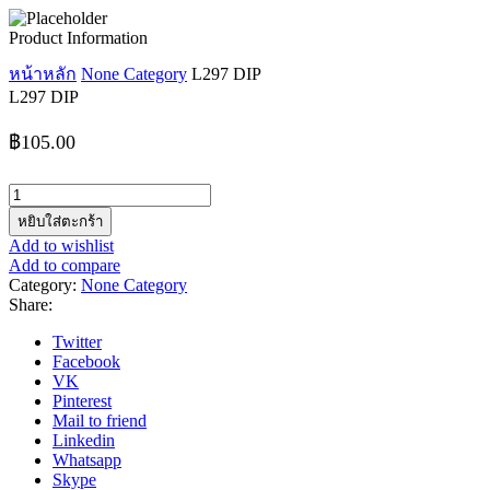
Product Information
หน้าหลัก
None Category
L297 DIP
L297 DIP
฿
105.00
จำนวน
L297
หยิบใส่ตะกร้า
DIP
Add to wishlist
ชิ้น
Add to compare
Category:
None Category
Share:
Twitter
Facebook
VK
Pinterest
Mail to friend
Linkedin
Whatsapp
Skype