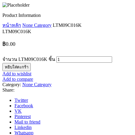
Product Information
หน้าหลัก
None Category
LTM09C016K
LTM09C016K
฿
0.00
จำนวน LTM09C016K ชิ้น
หยิบใส่ตะกร้า
Add to wishlist
Add to compare
Category:
None Category
Share:
Twitter
Facebook
VK
Pinterest
Mail to friend
Linkedin
Whatsapp