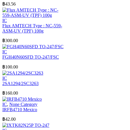
฿
43.56
IC
Flux AMTECH Type : NC-559-
ASM-UV (TPF) 100g
฿
300.00
IC
FGH40N60SFD TO-247/FSC
฿
100.00
IC
2SA1294/2SC3263
฿
160.00
IC
,
None Category
IRFB4710 Mexico
฿
42.00