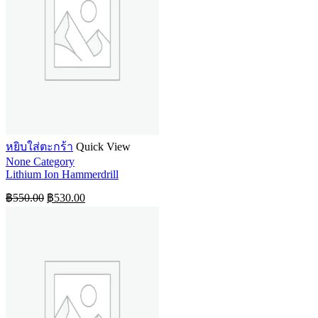
หยิบใส่ตะกร้า
Quick View
None Category
Lithium Ion Hammerdrill
Original
Current
฿
550.00
฿
530.00
price
price
was:
is:
฿550.00.
฿530.00.