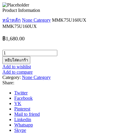
Product Information
หน้าหลัก
None Category
MMK75U160UX
MMK75U160UX
฿
1,680.00
จำนวน
MMK75U160UX
หยิบใส่ตะกร้า
ชิ้น
Add to wishlist
Add to compare
Category:
None Category
Share:
Twitter
Facebook
VK
Pinterest
Mail to friend
Linkedin
Whatsapp
Skype