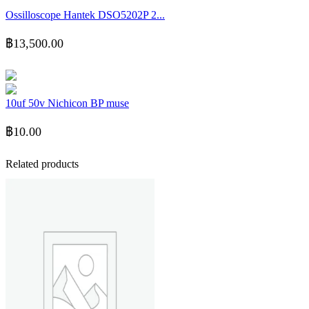
Ossilloscope Hantek DSO5202P 2...
฿
13,500.00
10uf 50v Nichicon BP muse
฿
10.00
Related products