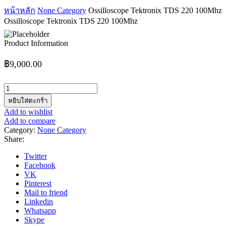
หน้าหลัก
None Category
Ossilloscope Tektronix TDS 220 100Mhz
Ossilloscope Tektronix TDS 220 100Mhz
Product Information
฿
9,000.00
จำนวน
Ossilloscope
หยิบใส่ตะกร้า
Tektronix
Add to wishlist
TDS
Add to compare
220
Category:
None Category
100Mhz
Share:
ชิ้น
Twitter
Facebook
VK
Pinterest
Mail to friend
Linkedin
Whatsapp
Skype