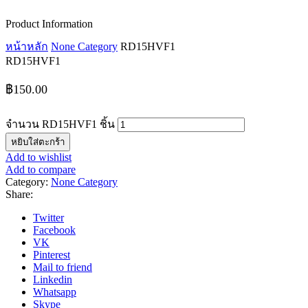
Product Information
หน้าหลัก
None Category
RD15HVF1
RD15HVF1
฿
150.00
จำนวน RD15HVF1 ชิ้น
หยิบใส่ตะกร้า
Add to wishlist
Add to compare
Category:
None Category
Share:
Twitter
Facebook
VK
Pinterest
Mail to friend
Linkedin
Whatsapp
Skype