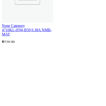
None Category
4710KL-05W-B59 0.38A NMB-
MAT
฿
520.00