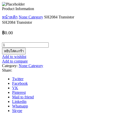
Product Information
หน้าหลัก
None Category
SH2084 Transistor
SH2084 Transistor
฿
0.00
จำนวน
SH2084 Transistor
หยิบใส่ตะกร้า
ชิ้น
Add to wishlist
Add to compare
Category:
None Category
Share:
Twitter
Facebook
VK
Pinterest
Mail to friend
Linkedin
Whatsapp
Skype