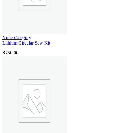
None Category
Lithium Circular Saw Kit
฿
750.00