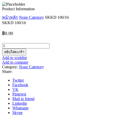
Product Information
หน้าหลัก
None Category
SKKD 100/16
SKKD 100/16
฿
0.00
จำนวน
SKKD
หยิบใส่ตะกร้า
100/16
Add to wishlist
ชิ้น
Add to compare
Category:
None Category
Share:
Twitter
Facebook
VK
Pinterest
Mail to friend
Linkedin
Whatsapp
Skype