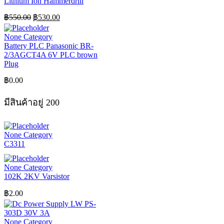
Lithium Ion Hammerdrill
Original
Current
฿
550.00
฿
530.00
price
price
was:
is:
None Category
฿550.00.
฿530.00.
Battery PLC Panasonic BR-
2/3AGCT4A 6V PLC brown
Plug
฿
0.00
มีสินค้าอยู่ 200
None Category
C3311
None Category
102K 2KV Varsistor
฿
2.00
None Category