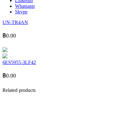
Linkedin
Whatsapp
Skype
UN-TR4AN
฿
0.00
6ES5955-3LF42
฿
0.00
Related products