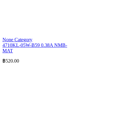
None Category
4710KL-05W-B59 0.38A NMB-
MAT
฿
520.00