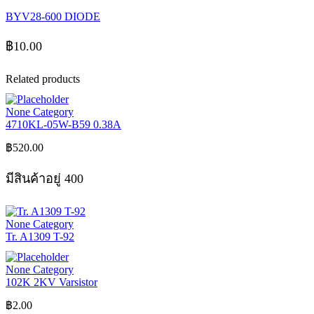
BYV28-600 DIODE
฿
10.00
Related products
None Category
4710KL-05W-B59 0.38A
฿
520.00
มีสินค้าอยู่ 400
None Category
Tr. A1309 T-92
None Category
102K 2KV Varsistor
฿
2.00