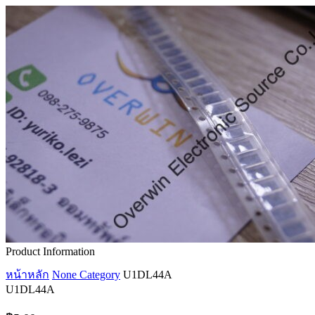
Product Information
หน้าหลัก
None Category
U1DL44A
U1DL44A