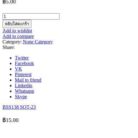
฿
5.00
จำนวน
U1DL44A
หยิบใส่ตะกร้า
ชิ้น
Add to wishlist
Add to compare
Category:
None Category
Share:
Twitter
Facebook
VK
Pinterest
Mail to friend
Linkedin
Whatsapp
Skype
BSS138 SOT-23
฿
15.00