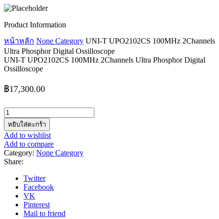
Product Information
หน้าหลัก
None Category
UNI-T UPO2102CS 100MHz 2Channels
Ultra Phosphor Digital Ossilloscope
UNI-T UPO2102CS 100MHz 2Channels Ultra Phosphor Digital
Ossilloscope
฿
17,300.00
จำนวน
UNI-
หยิบใส่ตะกร้า
T
Add to wishlist
UPO2102CS
Add to compare
100MHz
Category:
None Category
2Channels
Share:
Ultra
Phosphor
Twitter
Digital
Facebook
Ossilloscope
VK
ชิ้น
Pinterest
Mail to friend