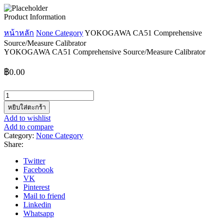
Product Information
หน้าหลัก
None Category
YOKOGAWA CA51 Comprehensive
Source/Measure Calibrator
YOKOGAWA CA51 Comprehensive Source/Measure Calibrator
฿
0.00
จำนวน
YOKOGAWA
หยิบใส่ตะกร้า
CA51
Add to wishlist
Comprehensive
Add to compare
Source/Measure
Category:
None Category
Calibrator
Share:
ชิ้น
Twitter
Facebook
VK
Pinterest
Mail to friend
Linkedin
Whatsapp