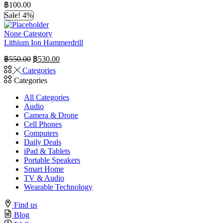
฿
100.00
Sale! 4%
None Category
Lithium Ion Hammerdrill
Original
Current
฿
550.00
฿
530.00
price
price
Categories
was:
is:
Categories
฿550.00.
฿530.00.
All Categories
Audio
Camera & Drone
Cell Phones
Computers
Daily Deals
iPad & Tablets
Portable Speakers
Smart Home
TV & Audio
Wearable Technology
Find us
Blog