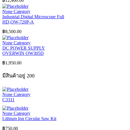
฿
12,460.00
None Category
Industrial Digital Microscope Full
HD,OW-720P-A
฿
8,500.00
None Category
DC POWER SUPPLY
OVERWIN OW305D
฿
1,950.00
มีสินค้าอยู่ 200
None Category
C3311
None Category
Lithium Ion Circular Saw Kit
฿
750.00