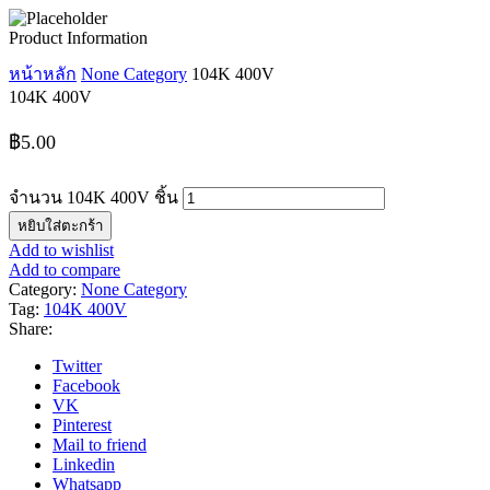
Product Information
หน้าหลัก
None Category
104K 400V
104K 400V
฿
5.00
จำนวน 104K 400V ชิ้น
หยิบใส่ตะกร้า
Add to wishlist
Add to compare
Category:
None Category
Tag:
104K 400V
Share:
Twitter
Facebook
VK
Pinterest
Mail to friend
Linkedin
Whatsapp