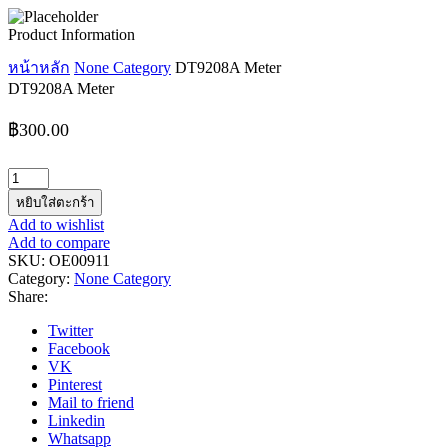
Product Information
หน้าหลัก
None Category
DT9208A Meter
DT9208A Meter
฿
300.00
จำนวน
DT9208A
หยิบใส่ตะกร้า
Meter
Add to wishlist
ชิ้น
Add to compare
SKU:
OE00911
Category:
None Category
Share:
Twitter
Facebook
VK
Pinterest
Mail to friend
Linkedin
Whatsapp