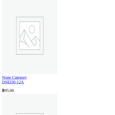
None Category
DSEI30-12A
฿
95.00