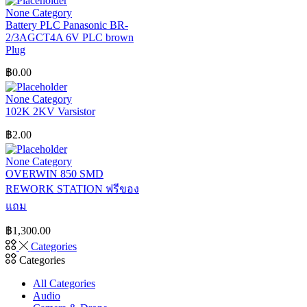
None Category
Battery PLC Panasonic BR-
2/3AGCT4A 6V PLC brown
Plug
฿
0.00
None Category
102K 2KV Varsistor
฿
2.00
None Category
OVERWIN 850 SMD
REWORK STATION ฟรีของ
แถม
฿
1,300.00
Categories
Categories
All Categories
Audio