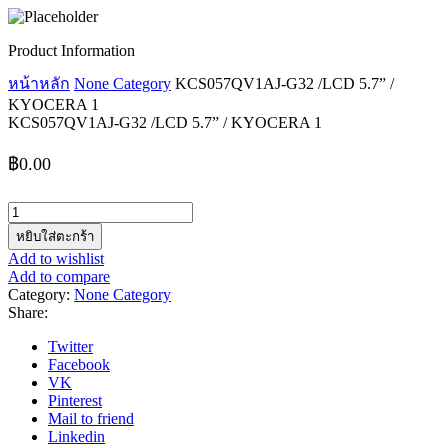
Product Information
หน้าหลัก
None Category
KCS057QV1AJ-G32 /LCD 5.7” /
KYOCERA 1
KCS057QV1AJ-G32 /LCD 5.7” / KYOCERA 1
฿
0.00
จำนวน
KCS057QV1AJ-
หยิบใส่ตะกร้า
G32
Add to wishlist
/LCD
Add to compare
5.7''
Category:
None Category
/
Share:
KYOCERA
1
Twitter
ชิ้น
Facebook
VK
Pinterest
Mail to friend
Linkedin