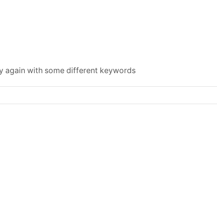
chive By Category "ขายของออนไลน์ (Online Selling): เริ่มจากศูนย์ก็สร้า
ออนไลน์ (ONLINE SELLING): เริ่มจากศูนย
ry again with some different keywords